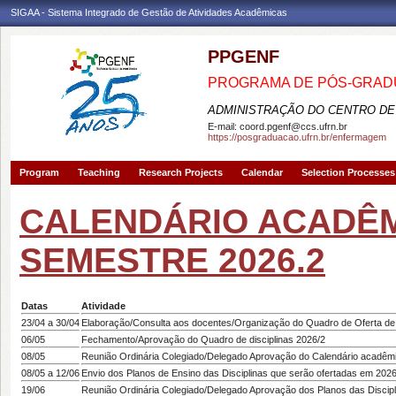
SIGAA - Sistema Integrado de Gestão de Atividades Acadêmicas
PPGENF
PROGRAMA DE PÓS-GRA
ADMINISTRAÇÃO DO CENTRO DE
E-mail:
coord.pgenf@ccs.ufrn.br
https://posgraduacao.ufrn.br/enfermagem
Program
Teaching
Research Projects
Calendar
Selection Processes
CALENDÁRIO ACADÊM
SEMESTRE 2026.2
Datas
Atividade
23/04 a 30/04
Elaboração/Consulta aos docentes/Organização do Quadro de Oferta de 
06/05
Fechamento/Aprovação do Quadro de disciplinas 2026/2
08/05
Reunião Ordinária Colegiado/Delegado Aprovação do Calendário acadêmi
08/05 a 12/06
Envio dos Planos de Ensino das Disciplinas que serão ofertadas em 2026
19/06
Reunião Ordinária Colegiado/Delegado Aprovação dos Planos das Discipl