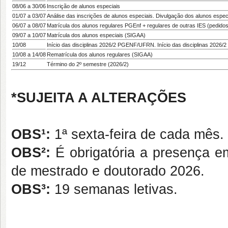
08/06 a 30/06
Inscrição de alunos especiais
01/07 a 03/07
Análise das inscrições de alunos especiais. Divulgação dos alunos espec
06/07 a 08/07
Matrícula dos alunos regulares PGEnf + regulares de outras IES (pedidos
09/07 a 10/07
Matrícula dos alunos especiais (SIGAA)
10/08
Início das disciplinas 2026/2 PGENF/UFRN. Início das disciplinas 20
10/08 a 14/08
Rematrícula dos alunos regulares (SIGAA)
19/12
Término do 2º semestre (2026/2)
*SUJEITA A ALTERAÇÕES
OBS¹:
1ª sexta-feira de cada mês
.
OBS²:
É obrigatória a presença e
de mestrado e doutorado 2026
.
OBS³:
19 semanas letivas
.