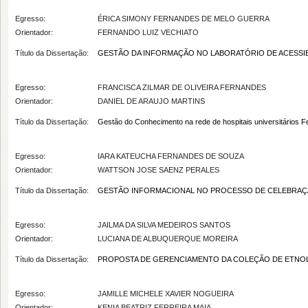
Egresso:
ÉRICA SIMONY FERNANDES DE MELO GUERRA
Orientador:
FERNANDO LUIZ VECHIATO
Título da Dissertação:
GESTÃO DA INFORMAÇÃO NO LABORATÓRIO DE ACESSIBI
Egresso:
FRANCISCA ZILMAR DE OLIVEIRA FERNANDES
Orientador:
DANIEL DE ARAUJO MARTINS
Título da Dissertação:
Gestão do Conhecimento na rede de hospitais universitários F
Egresso:
IARA KATEUCHA FERNANDES DE SOUZA
Orientador:
WATTSON JOSE SAENZ PERALES
Título da Dissertação:
GESTÃO INFORMACIONAL NO PROCESSO DE CELEBRAÇÃO D
Egresso:
JAILMA DA SILVA MEDEIROS SANTOS
Orientador:
LUCIANA DE ALBUQUERQUE MOREIRA
Título da Dissertação:
PROPOSTA DE GERENCIAMENTO DA COLEÇÃO DE ETNOL
Egresso:
JAMILLE MICHELE XAVIER NOGUEIRA
Orientador:
KENIA BEATRIZ FERREIRA MAIA