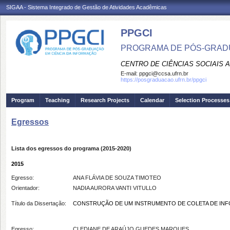
SIGAA - Sistema Integrado de Gestão de Atividades Acadêmicas
PPGCI
PROGRAMA DE PÓS-GRADU
CENTRO DE CIÊNCIAS SOCIAIS 
E-mail:
ppgci@ccsa.ufrn.br
https://posgraduacao.ufrn.br/ppgci
Program
Teaching
Research Projects
Calendar
Selection Processes
Egressos
Lista dos egressos do programa (2015-2020)
2015
Egresso:
ANA FLÁVIA DE SOUZA TIMOTEO
Orientador:
NADIA AURORA VANTI VITULLO
Título da Dissertação:
CONSTRUÇÃO DE UM INSTRUMENTO DE COLETA DE INF
Egresso:
CLEDIANE DE ARAÚJO GUEDES MARQUES