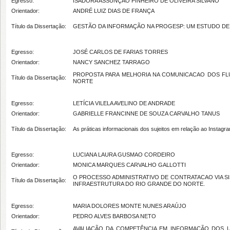
Egresso:
ISADORA ASSUNÇÃO PINHEIRO DE OLIVEIRA SILVANO
Orientador:
ANDRÉ LUIZ DIAS DE FRANÇA
Título da Dissertação:
GESTÃO DA INFORMAÇÃO NA PROGESP: UM ESTUDO DE
Egresso:
JOSÉ CARLOS DE FARIAS TORRES
Orientador:
NANCY SANCHEZ TARRAGO
PROPOSTA PARA MELHORIA NA COMUNICACAO DOS F
Título da Dissertação:
NORTE
Egresso:
LETÍCIA VILELA AVELINO DE ANDRADE
Orientador:
GABRIELLE FRANCINNE DE SOUZA CARVALHO TANUS
Título da Dissertação:
As práticas informacionais dos sujeitos em relação ao Insta
Egresso:
LUCIANA LAURA GUSMAO CORDEIRO
Orientador:
MONICA MARQUES CARVALHO GALLOTTI
O PROCESSO ADMINISTRATIVO DE CONTRATACAO VIA SI
Título da Dissertação:
INFRAESTRUTURA DO RIO GRANDE DO NORTE.
Egresso:
MARIA DOLORES MONTE NUNES ARAÚJO
Orientador:
PEDRO ALVES BARBOSA NETO
AVALIAÇÃO DA COMPETÊNCIA EM INFORMAÇÃO DOS 