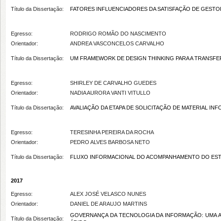
Título da Dissertação:
FATORES INFLUENCIADORES DA SATISFAÇÃO DE GESTO
Egresso:
RODRIGO ROMÃO DO NASCIMENTO
Orientador:
ANDREA VASCONCELOS CARVALHO
Título da Dissertação:
UM FRAMEWORK DE DESIGN THINKING PARA A TRANSFE
Egresso:
SHIRLEY DE CARVALHO GUEDES
Orientador:
NADIA AURORA VANTI VITULLO
Título da Dissertação:
AVALIAÇÃO DA ETAPA DE SOLICITAÇÃO DE MATERIAL I
Egresso:
TERESINHA PEREIRA DA ROCHA
Orientador:
PEDRO ALVES BARBOSA NETO
Título da Dissertação:
FLUXO INFORMACIONAL DO ACOMPANHAMENTO DO ESTÁ
2017
Egresso:
ALEX JOSÉ VELASCO NUNES
Orientador:
DANIEL DE ARAUJO MARTINS
GOVERNANÇA DA TECNOLOGIA DA INFORMAÇÃO: UMA AN
Título da Dissertação: