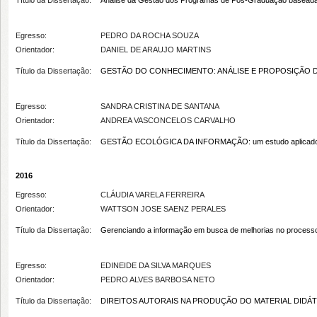
Título da Dissertação:
Análise da Gestão dos Programas de Pós-Graduação baseada
Egresso:
PEDRO DA ROCHA SOUZA
Orientador:
DANIEL DE ARAUJO MARTINS
Título da Dissertação:
GESTÃO DO CONHECIMENTO: ANÁLISE E PROPOSIÇÃO D
Egresso:
SANDRA CRISTINA DE SANTANA
Orientador:
ANDREA VASCONCELOS CARVALHO
Título da Dissertação:
GESTÃO ECOLÓGICA DA INFORMAÇÃO: um estudo aplicado à Pr
2016
Egresso:
CLÁUDIA VARELA FERREIRA
Orientador:
WATTSON JOSE SAENZ PERALES
Título da Dissertação:
Gerenciando a informação em busca de melhorias no processo
Egresso:
EDINEIDE DA SILVA MARQUES
Orientador:
PEDRO ALVES BARBOSA NETO
Título da Dissertação:
DIREITOS AUTORAIS NA PRODUÇÃO DO MATERIAL DIDÁ