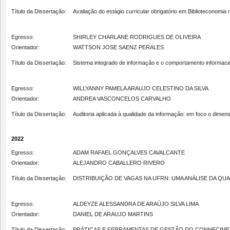
Título da Dissertação:
Avaliação do estágio curricular obrigatório em Biblioteconomi
Egresso:
SHIRLEY CHARLANE RODRIGUES DE OLIVEIRA
Orientador:
WATTSON JOSE SAENZ PERALES
Título da Dissertação:
Sistema integrado de informação e o comportamento informacion
Egresso:
WILLYANNY PAMELA ARAUJO CELESTINO DA SILVA
Orientador:
ANDREA VASCONCELOS CARVALHO
Título da Dissertação:
Auditoria aplicada à qualidade da informação: em foco o dimens
2022
Egresso:
ADAM RAFAEL GONÇALVES CAVALCANTE
Orientador:
ALEJANDRO CABALLERO RIVERO
Título da Dissertação:
DISTRIBUIÇÃO DE VAGAS NA UFRN: UMA ANÁLISE DA QU
Egresso:
ALDEYZE ALESSANDRA DE ARAÚJO SILVA LIMA
Orientador:
DANIEL DE ARAUJO MARTINS
Título da Dissertação:
PRÁTICAS E FERRAMENTAS DE GESTÃO DO CONHECIMEN