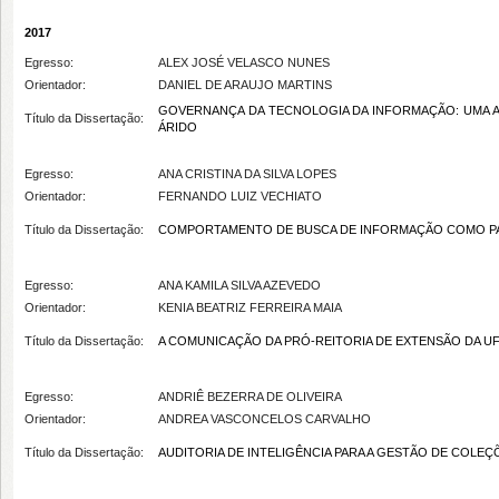
2017
Egresso:
ALEX JOSÉ VELASCO NUNES
Orientador:
DANIEL DE ARAUJO MARTINS
GOVERNANÇA DA TECNOLOGIA DA INFORMAÇÃO: UMA AN
Título da Dissertação:
ÁRIDO
Egresso:
ANA CRISTINA DA SILVA LOPES
Orientador:
FERNANDO LUIZ VECHIATO
Título da Dissertação:
COMPORTAMENTO DE BUSCA DE INFORMAÇÃO COMO PA
Egresso:
ANA KAMILA SILVA AZEVEDO
Orientador:
KENIA BEATRIZ FERREIRA MAIA
Título da Dissertação:
A COMUNICAÇÃO DA PRÓ-REITORIA DE EXTENSÃO DA UFR
Egresso:
ANDRIÊ BEZERRA DE OLIVEIRA
Orientador:
ANDREA VASCONCELOS CARVALHO
Título da Dissertação:
AUDITORIA DE INTELIGÊNCIA PARA A GESTÃO DE COLE