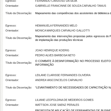
Egresso:
FERNANDO CARDOSO DA SILVA
Orientador:
GABRIELLE FRANCINNE DE SOUZA CARVALHO TANUS
Título da Dissertação:
Mapeamento das competências dos assistentes de biblioteca d
Egresso:
HEMANUELA FERNANDES MELO
Orientador:
MONICA MARQUES CARVALHO GALLOTTI
Mapeamento das intervenções propostas pelos egressos do P
Título da Dissertação:
de implantação das produções técnicas
Egresso:
JOAO HENRIQUE KOERIG
Orientador:
PEDRO ALVES BARBOSA NETO
O COMBATE À DESINFORMAÇÃO NO PROCESSO ELEITORA
Título da Dissertação:
INFORMAÇÃO
Egresso:
LEILANE CLARISSE FERNANDES OLIVEIRA
Orientador:
ANDREA VASCONCELOS CARVALHO
Título da Dissertação:
“LEVANTAMENTO DE NECESSIDADES DE CAPACITAÇÃO NA
Egresso:
LILIANE LEOPOLDINA DE MEDEIROS GOMES
Orientador:
WATTSON JOSE SAENZ PERALES
PROPOSTA DE APLICAÇÃO DE FERRAMENTAS DE BUSIN