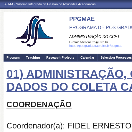
SIGAA - Sistema Integrado de Gestão de Atividades Acadêmicas
PPGMAE
PROGRAMA DE PÓS-GRADU
ADMINISTRAÇÃO DO CCET
E-mail:
fidel.castro@ufrn.br
https://posgraduacao.ufrn.br/ppgmae
Program
Teaching
Research Projects
Calendar
Selection Processes
01) ADMINISTRAÇÃO,
DADOS DO COLETA C
COORDENAÇÃO
Coordenador(a): FIDEL ERNES