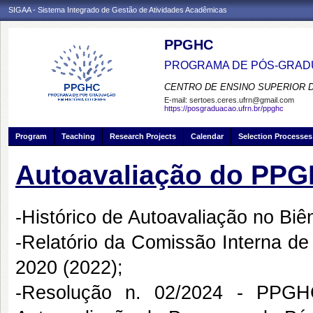
SIGAA - Sistema Integrado de Gestão de Atividades Acadêmicas
PPGHC
PROGRAMA DE PÓS-GRADU
CENTRO DE ENSINO SUPERIOR 
E-mail:
sertoes.ceres.ufrn@gmail.com
https://posgraduacao.ufrn.br/ppghc
Program
Teaching
Research Projects
Calendar
Selection Processes
Autoavaliação do PP
-Histórico de Autoavaliação no Biê
-
Relatório da Comissão Interna d
2020 (2022);
-
Resolução n. 02/2024 - PPGH