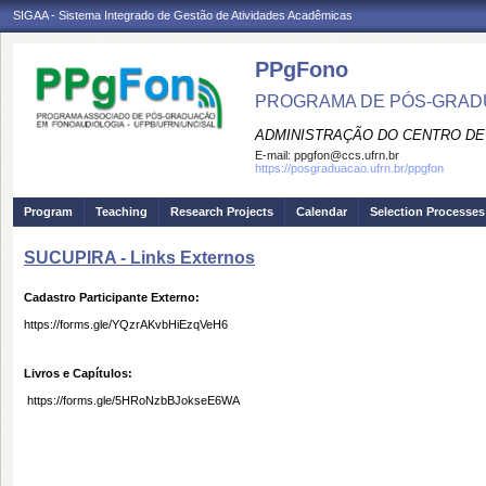
SIGAA - Sistema Integrado de Gestão de Atividades Acadêmicas
PPgFono
PROGRAMA DE PÓS-GRAD
ADMINISTRAÇÃO DO CENTRO DE
E-mail:
ppgfon@ccs.ufrn.br
https://posgraduacao.ufrn.br/ppgfon
Program
Teaching
Research Projects
Calendar
Selection Processes
SUCUPIRA - Links Externos
Cadastro Participante Externo:
https://forms.gle/YQzrAKvbHiEzqVeH6
Livros e Capítulos:
https://forms.gle/5HRoNzbBJokseE6WA