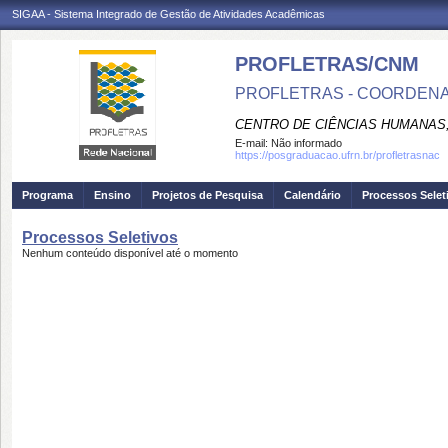
SIGAA - Sistema Integrado de Gestão de Atividades Acadêmicas
PROFLETRAS/CNM
PROFLETRAS - COORDENA
CENTRO DE CIÊNCIAS HUMANAS,
E-mail:
Não informado
https://posgraduacao.ufrn.br/profletrasnac
Programa
Ensino
Projetos de Pesquisa
Calendário
Processos Selet
Processos Seletivos
Nenhum conteúdo disponível até o momento