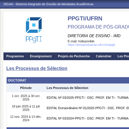
SIGAA - Sistema Integrado de Gestão de Atividades Acadêmicas
PPGTI/UFRN
PROGRAMA DE PÓS-GRAD
DIRETORIA DE ENSINO - IMD
E-mail:
Indisponible
https://posgraduacao.ufrn.br/ppgti
Programme
Enseignement
Projets de Pecherche
Calendrier
Les Pro
Les Processus de Sélection
DOCTORAT
Période
Les Processus de Sélection
1 oct. 2025 à 30 oct.
EDITAL Nº 03/2025-PPGTI - DSC. PROF. EM TI - TURMA 
2025
18 juin 2025 à 11 juil.
EDITAL Extraordinário Nº 01/2025-PPGTI - DSC. PROF. 
2025
12 nov. 2024 à 13 déc.
EDITAL Nº 03/2024-PPGTI - DSC. PROF. EM TI - TURMA 
2024