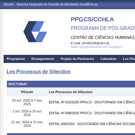
SIGAA - Sistema Integrado de Gestão de Atividades Acadêmicas
PPGCS/CCHLA
PROGRAMA DE PÓS-GRADU
CENTRO DE CIÊNCIAS HUMANAS,
E-mail:
ufrn00246@ufrn.br
https://posgraduacao.ufrn.br/ppgcs
Programme
Enseignement
Projets de Pecherche
Calendrier
Les Pro
Les Processus de Sélection
DOCTORAT
Période
Les Processus de Sélection
20 oct. 2025 à 7 nov.
EDITAL Nº 010/2025-PPGCS - DOUTORADO EM CIÊNCI
2025
1 oct. 2025 à 20 oct.
EDITAL Nº 008/2025-PPGCS - DOUTORADO EM CIÊNCI
2025
21 oct. 2024 à 22 nov.
EDITAL 009/2024 - DOUTORADO EM CIÊNCIAS SOCIA
2024