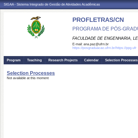
SIGAA - Sistema Integrado de Gestão de Atividades Acadêmicas
PROFLETRAS/CN
PROGRAMA DE PÓS-GRADU
FACULDADE DE ENGENHARIA, LET
E-mail:
ana.paz@ufrn.br
https://posgraduacao.ufrn.br/https://ppg.ufr
Program
Teaching
Research Projects
Calendar
Selection Processes
Selection Processes
Not available at this moment