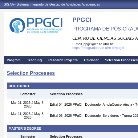
SIGAA - Sistema Integrado de Gestão de Atividades Acadêmicas
PPGCI
PROGRAMA DE PÓS-GRADU
CENTRO DE CIÊNCIAS SOCIAIS 
E-mail:
ppgci@ccsa.ufrn.br
https://posgraduacao.ufrn.br/ppgci
Program
Teaching
Research Projects
Calendar
Selection Processes
Selection Processes
DOCTORATE
Semester
Selection Processes
Mar 11, 2026 à May 8,
Edital 04_2026 PPgCI_ Doutorado_AmplaConcorrência - T
2026
Mar 11, 2026 à May 8,
Edital 03_2026 PPgCI_ Doutorado_Servidores - Turma 20
2026
MASTER'S DEGREE
Semester
Selection Processes