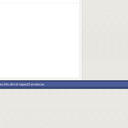
o.info.ufrn.br.sigaa10-producao