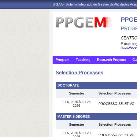
SIGAA - Sistema Integrado de Gestão de Atividades Ac
PPGE
PROGR
CENTRO
E-mail:
ppg
https://po
Program
Teaching
Research Projects
Ca
Selection Processes
DOCTORATE
Semester
Selection Processes
Jul 6, 2026 à Jul 28,
PROCESSO SELETIVO -
2026
MASTER'S DEGREE
Semester
Selection Processes
Jul 6, 2026 à Jul 28,
PROCESSO SELETIVO -
2026