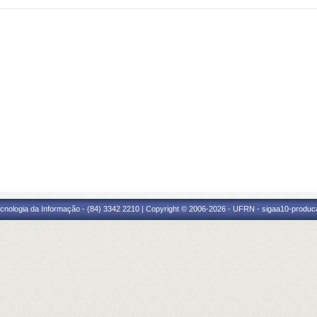
cnologia da Informação - (84) 3342 2210 | Copyright © 2006-2026 - UFRN - sigaa10-produca