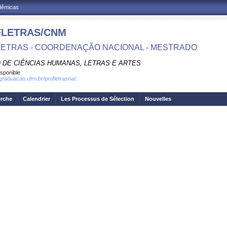
adêmicas
LETRAS/CNM
ETRAS - COORDENAÇÃO NACIONAL - MESTRADO
 DE CIÊNCIAS HUMANAS, LETRAS E ARTES
isponible
sgraduacao.ufrn.br/profletrasnac
erche
Calendrier
Les Processus de Sélection
Nouvelles