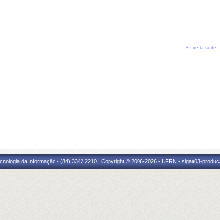
+ Lire la suite
cnologia da Informação - (84) 3342 2210 | Copyright © 2006-2026 - UFRN - sigaa03-produca