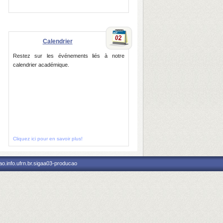
Calendrier
Restez sur les événements liés à notre
calendrier académique.
Cliquez ici pour en savoir plus!
o.info.ufrn.br.sigaa03-producao