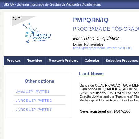
SIGAA - Sistema Integrado de Gestão de Atividades Acadêmicas
PMPQRN/IQ
PROGRAMA DE PÓS-GRADU
INSTITUTO DE QUÍMICA
E-mail:
Not available
https://posgraduacao.ufrn.br/PROFQUI
Program
Teaching
Research Projects
Calendar
Selection Processes
Last News
Other options
Banca de QUALIFICAÇÃO: IGOR ME
Uma banca de QUALIFICAÇÃO de MEST
· Livros USP - PARTE 1
IGOR MENEZES LIMA DATE: 17/07/2026
Dragão do Mar and the Teaching of Ther
Pedagogical Moments and Brazilian Law
· LIVROS USP -PARTE 2
· LIVROS USP -PARTE 3
News registered on:
14/07/2026