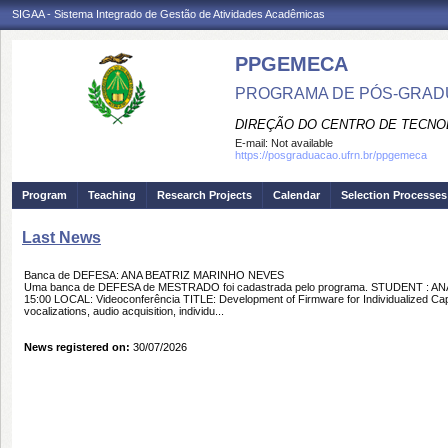
SIGAA - Sistema Integrado de Gestão de Atividades Acadêmicas
PPGEMECA
PROGRAMA DE PÓS-GRAD
DIREÇÃO DO CENTRO DE TECNO
E-mail:
Not available
https://posgraduacao.ufrn.br/ppgemeca
Program
Teaching
Research Projects
Calendar
Selection Processes
Last News
Banca de DEFESA: ANA BEATRIZ MARINHO NEVES
Uma banca de DEFESA de MESTRADO foi cadastrada pelo programa. STUDENT : A
15:00 LOCAL: Videoconferência TITLE: Development of Firmware for Individualized Ca
vocalizations, audio acquisition, individu...
News registered on:
30/07/2026