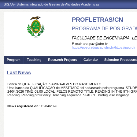
SIGAA - Sistema Integrado de Gestão de Atividades Acadêmicas
PROFLETRAS/CN
PROGRAMA DE PÓS-GRADU
FACULDADE DE ENGENHARIA, LET
E-mail:
ana.paz@ufrn.br
https://posgraduacao.ufrn.br/https://ppg.ufr
Program
Teaching
Research Projects
Calendar
Selection Processes
Last News
Banca de QUALIFICAÇÃO: SAMIRA ALVES DO NASCIMENTO
Uma banca de QUALIFICAÇÃO de MESTRADO foi cadastrada pelo programa. STU
24/04/2026 TIME: 09:00 LOCAL: FELCS REMOTO TITLE: READING IN THE 9TH 
Reading. Reading proficiency. Teaching sequence. SPAECE. Portuguese language ...
News registered on:
13/04/2026