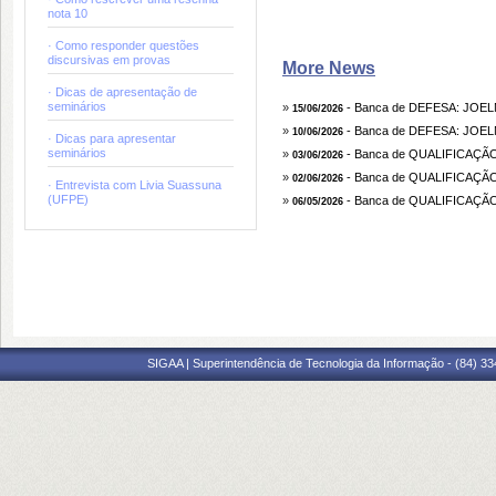
nota 10
· Como responder questões
discursivas em provas
More News
· Dicas de apresentação de
seminários
»
- Banca de DEFESA: JOE
15/06/2026
»
- Banca de DEFESA: JOE
10/06/2026
· Dicas para apresentar
seminários
»
- Banca de QUALIFICAÇÃ
03/06/2026
»
- Banca de QUALIFICAÇ
02/06/2026
· Entrevista com Livia Suassuna
(UFPE)
»
- Banca de QUALIFICAÇ
06/05/2026
SIGAA | Superintendência de Tecnologia da Informação - (84) 3