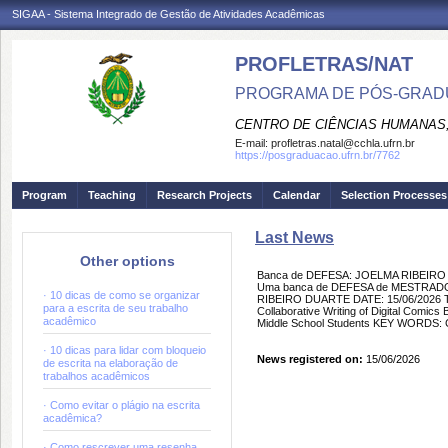
SIGAA - Sistema Integrado de Gestão de Atividades Acadêmicas
PROFLETRAS/NAT
PROGRAMA DE PÓS-GRADU
CENTRO DE CIÊNCIAS HUMANAS,
E-mail:
profletras.natal@cchla.ufrn.br
https://posgraduacao.ufrn.br/7762
Program
Teaching
Research Projects
Calendar
Selection Processes
Last News
Other options
Banca de DEFESA: JOELMA RIBEIR
Uma banca de DEFESA de MESTRADO f
· 10 dicas de como se organizar
RIBEIRO DUARTE DATE: 15/06/2026 TI
para a escrita de seu trabalho
Collaborative Writing of Digital Comic
acadêmico
Middle School Students KEY WORDS: Col
· 10 dicas para lidar com bloqueio
News registered on:
15/06/2026
de escrita na elaboração de
trabalhos acadêmicos
· Como evitar o plágio na escrita
acadêmica?
· Como rescrever uma resenha