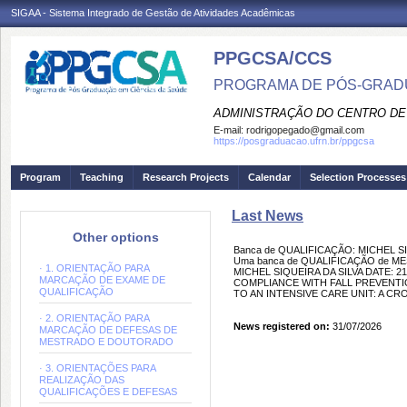
SIGAA - Sistema Integrado de Gestão de Atividades Acadêmicas
PPGCSA/CCS
PROGRAMA DE PÓS-GRADU
ADMINISTRAÇÃO DO CENTRO DE
E-mail:
rodrigopegado@gmail.com
https://posgraduacao.ufrn.br/ppgcsa
Program
Teaching
Research Projects
Calendar
Selection Processes
Last News
Other options
Banca de QUALIFICAÇÃO: MICHEL SI
Uma banca de QUALIFICAÇÃO de MEST
· 1. ORIENTAÇÃO PARA
MICHEL SIQUEIRA DA SILVA DATE: 21
MARCAÇÃO DE EXAME DE
COMPLIANCE WITH FALL PREVENT
QUALIFICAÇÃO
TO AN INTENSIVE CARE UNIT: A CRO
· 2. ORIENTAÇÃO PARA
News registered on:
31/07/2026
MARCAÇÃO DE DEFESAS DE
MESTRADO E DOUTORADO
· 3. ORIENTAÇÕES PARA
REALIZAÇÃO DAS
QUALIFICAÇÕES E DEFESAS