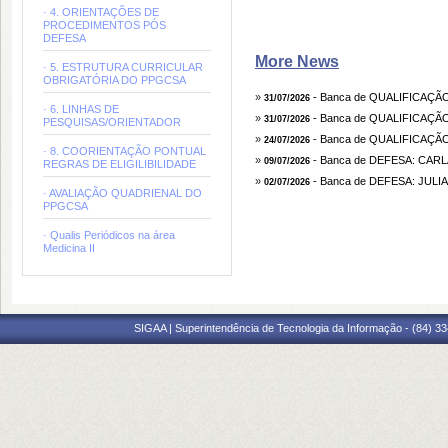
· 4. ORIENTAÇÕES DE
PROCEDIMENTOS PÓS
DEFESA
More News
· 5. ESTRUTURA CURRICULAR
OBRIGATÓRIA DO PPGCSA
»
- Banca de QUALIFICAÇÃO
31/07/2026
· 6. LINHAS DE
»
- Banca de QUALIFICAÇ
31/07/2026
PESQUISAS/ORIENTADOR
»
- Banca de QUALIFICAÇÃ
24/07/2026
· 8. COORIENTAÇÃO PONTUAL 
»
- Banca de DEFESA: CAR
09/07/2026
REGRAS DE ELIGILIBILIDADE
»
- Banca de DEFESA: JU
02/07/2026
· AVALIAÇÃO QUADRIENAL DO
PPGCSA
· Qualis Periódicos na área
Medicina II
SIGAA | Superintendência de Tecnologia da Informação - (84) 3