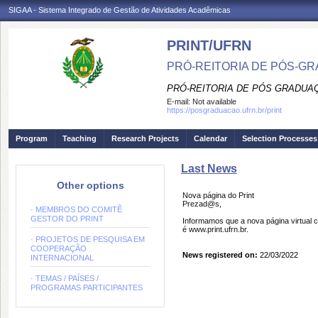
SIGAA - Sistema Integrado de Gestão de Atividades Acadêmicas
PRINT/UFRN
PRÓ-REITORIA DE PÓS-GR
PRÓ-REITORIA DE PÓS GRADUA
E-mail:
Not available
https://posgraduacao.ufrn.br/print
Program
Teaching
Research Projects
Calendar
Selection Processes
Last News
Other options
Nova página do Print
Prezad@s,
· MEMBROS DO COMITÊ
GESTOR DO PRINT
Informamos que a nova página virtual 
é www.print.ufrn.br.
· PROJETOS DE PESQUISA EM
COOPERAÇÃO
News registered on:
22/03/2022
INTERNACIONAL
· TEMAS / PAÍSES /
PROGRAMAS PARTICIPANTES