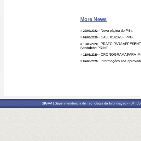
More News
»
- Nova página do Print
22/03/2022
»
- CALL 01/2020 - PPG
02/09/2020
»
- PRAZO PARA APRESENTA
12/08/2020
Sanduíche PRINT
»
- CRONOGRAMA PARA IM
11/08/2020
»
- Informações aos aprova
07/08/2020
SIGAA | Superintendência de Tecnologia da Informação - (84) 3