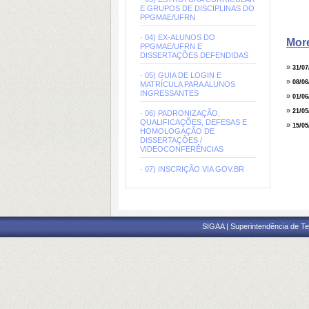
E GRUPOS DE DISCIPLINAS DO
PPGMAE/UFRN
· 04) EX-ALUNOS DO
Mor
PPGMAE/UFRN E
DISSERTAÇÕES DEFENDIDAS
»
31/07
· 05) GUIA DE LOGIN E
»
08/06
MATRÍCULA PARA ALUNOS
INGRESSANTES
»
01/06
»
21/05
· 06) PADRONIZAÇÃO,
QUALIFICAÇÕES, DEFESAS E
»
15/05
HOMOLOGAÇÃO DE
DISSERTAÇÕES /
VIDEOCONFERÊNCIAS
· 07) INSCRIÇÃO VIA GOV.BR
SIGAA | Superintendência de Te