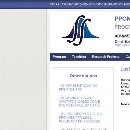
SIGAA - Sistema Integrado de Gestão de Atividades Ac
PPG
PROGR
ADMINI
E-mail:
fid
https://po
Program
Teaching
Research Projects
Ca
Las
Other options
Banc
Uma b
· 00) APRESENTAÇÃO DO
RODRI
PPGMAE/UFRN
Asympt
models
· 01) ADMINISTRAÇÃO,
CONTATOS, COLEGIADO E
News 
DADOS DO COLETA CAPES
· 02) REGIMENTO ATUAL DO
PPGMAE/UFRN (2021,
PUBLICADO EM 27/11/2020)
· 03) ESTRUTURA CURRICULAR