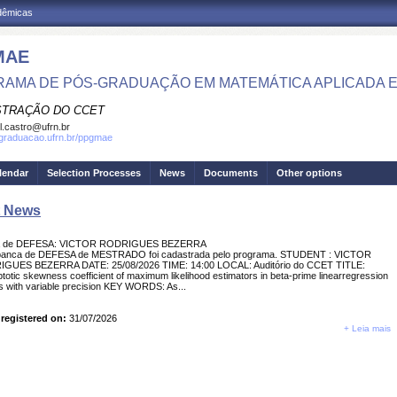
adêmicas
MAE
AMA DE PÓS-GRADUAÇÃO EM MATEMÁTICA APLICADA E 
STRAÇÃO DO CCET
el.castro@ufrn.br
sgraduacao.ufrn.br/ppgmae
lendar
Selection Processes
News
Documents
Other options
t News
a de DEFESA: VICTOR RODRIGUES BEZERRA
anca de DEFESA de MESTRADO foi cadastrada pelo programa. STUDENT : VICTOR
GUES BEZERRA DATE: 25/08/2026 TIME: 14:00 LOCAL: Auditório do CCET TITLE:
otic skewness coefficient of maximum likelihood estimators in beta-prime linearregression
 with variable precision KEY WORDS: As...
registered on:
31/07/2026
+ Leia mais