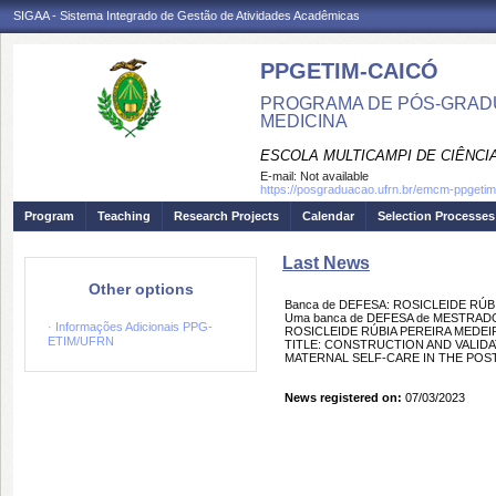
SIGAA - Sistema Integrado de Gestão de Atividades Acadêmicas
PPGETIM-CAICÓ
PROGRAMA DE PÓS-GRAD
MEDICINA
ESCOLA MULTICAMPI DE CIÊNCI
E-mail:
Not available
https://posgraduacao.ufrn.br/emcm-ppgetim
Program
Teaching
Research Projects
Calendar
Selection Processes
Last News
Other options
Banca de DEFESA: ROSICLEIDE RÚ
Uma banca de DEFESA de MESTRADO f
· Informações Adicionais PPG-
ROSICLEIDE RÚBIA PEREIRA MEDEIRO
ETIM/UFRN
TITLE: CONSTRUCTION AND VALID
MATERNAL SELF-CARE IN THE POSTPA
News registered on:
07/03/2023