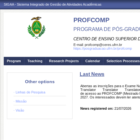
SIGAA - Sistema Integrado de Gestão de Atividades Acadêmicas
PROFCOMP
PROGRAMA DE PÓS-GRAD
CENTRO DE ENSINO SUPERIOR 
E-mail:
profcomp@ceres.ufrn.br
https://posgraduacao.ufrn.br/profcomp
Program
Teaching
Research Projects
Calendar
Selection Processes
Last News
Other options
Abertas as inscrições para o Exame
Translator Translator Translator 
· Linhas de Pesquisa
de acesso ao PROFCOMP (Mestrado Pr
2027. Os interessados devem ler atentam
· Missão
News registered on:
21/07/2026
· Visão