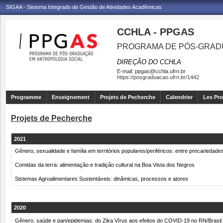
SIGAA - Sistema Integrado de Gestão de Atividades Acadêmicas
CCHLA - PPGAS
PROGRAMA DE PÓS-GRAD
DIREÇÃO DO CCHLA
E-mail:
ppgas@cchla.ufrn.br
https://posgraduacao.ufrn.br/1442
Programme
Enseignement
Projets de Pecherche
Calendrier
Les Pro
Projets de Pecherche
2021
Gênero, sexualidade e família em territórios populares/periféricos: entre precariedade
Comidas da terra: alimentação e tradição cultural na Boa Vista dos Negros
Sistemas Agroalimentares Sustentáveis: dinâmicas, processos e atores
2020
Gênero, saúde e pan/epidemias: do Zika Vírus aos efeitos do COVID-19 no RN/Brasil