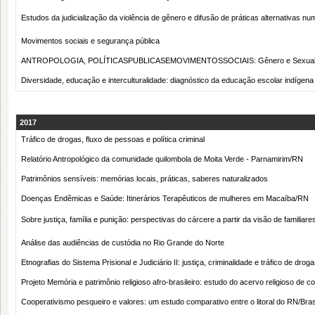
Estudos da judicialização da violência de gênero e difusão de práticas alternativas 
Movimentos sociais e segurança pública
ANTROPOLOGIA, POLÍTICASPUBLICASEMOVIMENTOSSOCIAIS: Gênero e Sexualidad
Diversidade, educação e interculturalidade: diagnóstico da educação escolar indígen
2017
Tráfico de drogas, fluxo de pessoas e política criminal
Relatório Antropológico da comunidade quilombola de Moita Verde - Parnamirim/RN
Patrimônios sensíveis: memórias locais, práticas, saberes naturalizados
Doenças Endêmicas e Saúde: Itinerários Terapêuticos de mulheres em Macaíba/RN
Sobre justiça, família e punição: perspectivas do cárcere a partir da visão de familiare
Análise das audiências de custódia no Rio Grande do Norte
Etnografias do Sistema Prisional e Judiciário II: justiça, criminalidade e tráfico de drog
Projeto Memória e patrimônio religioso afro-brasileiro: estudo do acervo religioso de 
Cooperativismo pesqueiro e valores: um estudo comparativo entre o litoral do RN/Brasil