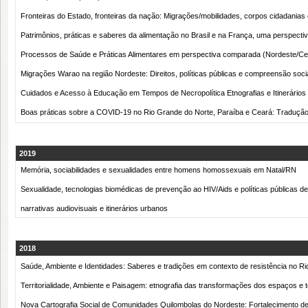
Fronteiras do Estado, fronteiras da nação: Migrações/mobilidades, corpos cidadanias e
Patrimônios, práticas e saberes da alimentação no Brasil e na França, uma perspect
Processos de Saúde e Práticas Alimentares em perspectiva comparada (Nordeste
Migrações Warao na região Nordeste: Direitos, políticas públicas e compreensão soc
Cuidados e Acesso à Educação em Tempos de Necropolítica Etnografias e Itinerários 
Boas práticas sobre a COVID-19 no Rio Grande do Norte, Paraíba e Ceará: Tradução e
2019
Memória, sociabilidades e sexualidades entre homens homossexuais em Natal/RN
Sexualidade, tecnologias biomédicas de prevenção ao HIV/Aids e políticas públicas d
narrativas audiovisuais e itinerários urbanos
2018
Saúde, Ambiente e Identidades: Saberes e tradições em contexto de resistência no R
Territorialidade, Ambiente e Paisagem: etnografia das transformações dos espaços e te
Nova Cartografia Social de Comunidades Quilombolas do Nordeste: Fortalecimento de