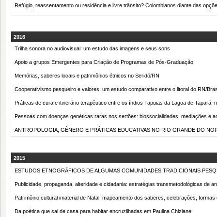
Refúgio, reassentamento ou residência e livre trânsito? Colombianos diante das opçõ
2016
Trilha sonora no audiovisual: um estudo das imagens e seus sons
Apoio a grupos Emergentes para Criação de Programas de Pós-Graduação
Memórias, saberes locais e patrimônios étnicos no Seridó/RN
Cooperativismo pesqueiro e valores: um estudo comparativo entre o litoral do RN/Brasil
Práticas de cura e itinerário terapêutico entre os índios Tapuias da Lagoa de Tapará,
Pessoas com doenças genéticas raras nos sertões: biossocialidades, mediações e ad
ANTROPOLOGIA, GÊNERO E PRÁTICAS EDUCATIVAS NO RIO GRANDE DO NO
2015
ESTUDOS ETNOGRÁFICOS DE ALGUMAS COMUNIDADES TRADICIONAIS PESQU
Publicidade, propaganda, alteridade e cidadania: estratégias transmetodológicas de 
Patrimônio cultural imaterial de Natal: mapeamento dos saberes, celebrações, formas
Da poética que sai de casa para habitar encruzilhadas em Paulina Chiziane