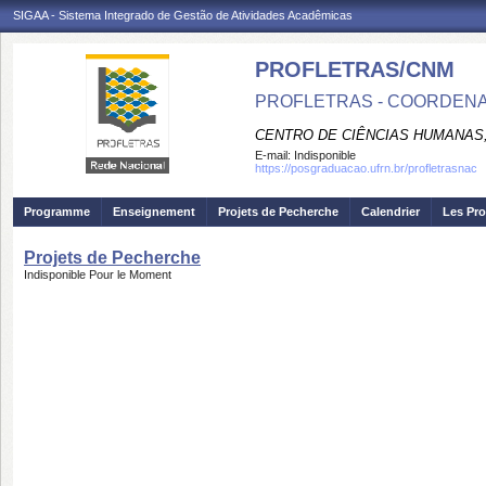
SIGAA - Sistema Integrado de Gestão de Atividades Acadêmicas
PROFLETRAS/CNM
PROFLETRAS - COORDENA
CENTRO DE CIÊNCIAS HUMANAS,
E-mail:
Indisponible
https://posgraduacao.ufrn.br/profletrasnac
Programme
Enseignement
Projets de Pecherche
Calendrier
Les Pro
Projets de Pecherche
Indisponible Pour le Moment