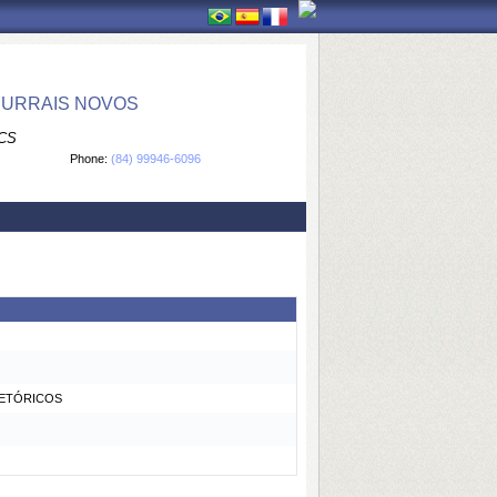
CURRAIS NOVOS
CS
Phone:
(84) 99946-6096
RETÓRICOS