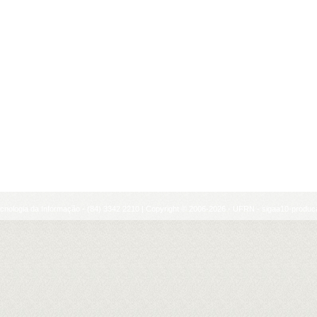
cnologia da Informação - (84) 3342 2210 | Copyright © 2006-2026 - UFRN - sigaa10-produca