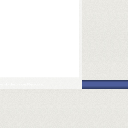
o.info.ufrn.br.sigaa10-producao