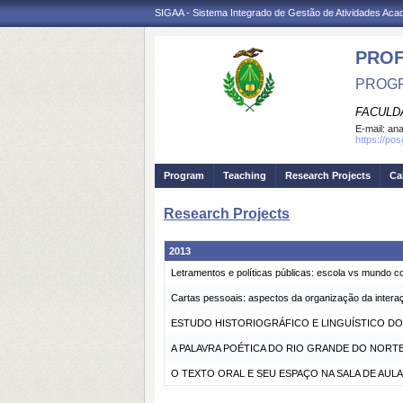
SIGAA - Sistema Integrado de Gestão de Atividades Ac
PROF
PROGR
FACULD
E-mail:
ana
https://pos
Program
Teaching
Research Projects
Ca
Research Projects
2013
Letramentos e políticas públicas: escola vs mundo 
Cartas pessoais: aspectos da organização da intera
ESTUDO HISTORIOGRÁFICO E LINGUÍSTICO DO
A PALAVRA POÉTICA DO RIO GRANDE DO NORT
O TEXTO ORAL E SEU ESPAÇO NA SALA DE AULA