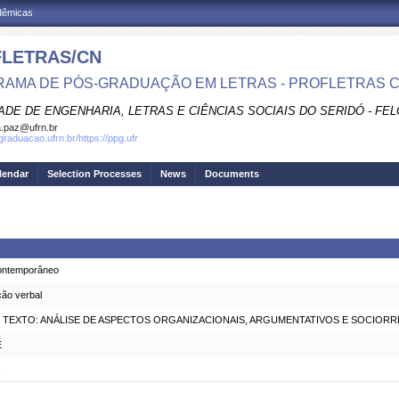
adêmicas
LETRAS/CN
AMA DE PÓS-GRADUAÇÃO EM LETRAS - PROFLETRAS 
ADE DE ENGENHARIA, LETRAS E CIÊNCIAS SOCIAIS DO SERIDÓ - FEL
.paz@ufrn.br
graduacao.ufrn.br/https://ppg.ufr
lendar
Selection Processes
News
Documents
contemporâneo
ção verbal
 TEXTO: ANÁLISE DE ASPECTOS ORGANIZACIONAIS, ARGUMENTATIVOS E SOCIOR
E