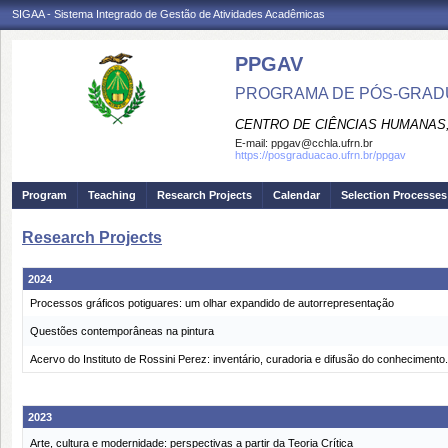
SIGAA - Sistema Integrado de Gestão de Atividades Acadêmicas
PPGAV
PROGRAMA DE PÓS-GRADU
CENTRO DE CIÊNCIAS HUMANAS,
E-mail:
ppgav@cchla.ufrn.br
https://posgraduacao.ufrn.br/ppgav
Program
Teaching
Research Projects
Calendar
Selection Processes
Research Projects
2024
Processos gráficos potiguares: um olhar expandido de autorrepresentação
Questões contemporâneas na pintura
Acervo do Instituto de Rossini Perez: inventário, curadoria e difusão do conhecimento.
2023
Arte, cultura e modernidade: perspectivas a partir da Teoria Crítica