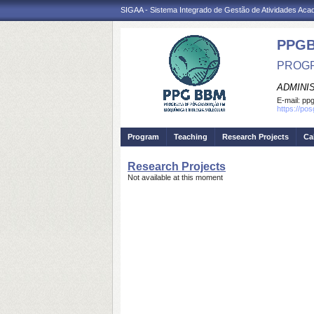
SIGAA - Sistema Integrado de Gestão de Atividades Ac
PPG
PROGR
ADMINI
E-mail:
ppg
https://po
Program
Teaching
Research Projects
Ca
Research Projects
Not available at this moment