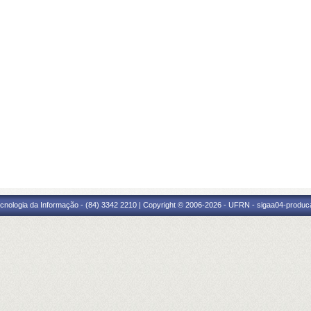
cnologia da Informação - (84) 3342 2210 | Copyright © 2006-2026 - UFRN - sigaa04-produca