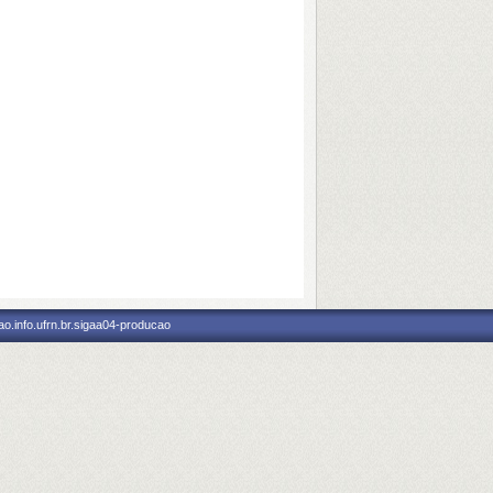
o.info.ufrn.br.sigaa04-producao