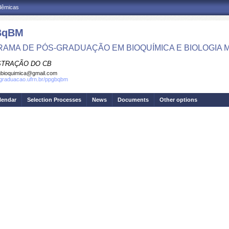
adêmicas
BqBM
AMA DE PÓS-GRADUAÇÃO EM BIOQUÍMICA E BIOLOGIA
STRAÇÃO DO CB
bioquimica@gmail.com
sgraduacao.ufrn.br/ppgbqbm
lendar
Selection Processes
News
Documents
Other options