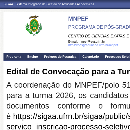
SIGAA - Sistema Integrado de Gestão de Atividades Acadêmicas
MNPEF
PROGRAMA DE PÓS-GRADUA
CENTRO DE CIÊNCIAS EXATAS E
E-mail:
mnpef@ect.ufrn.br
https://posgraduacao.ufrn.br/mnpef
Programa
Ensino
Projetos de Pesquisa
Calendário
Processos Selet
Edital de Convocação para a Tu
A coordenação do MNPEF/polo 51/
para a turma 2026, os candidatos 
documentos conforme o formul
é
https://sigaa.ufrn.br/sigaa/publi
servico=inscricao-processo-seletivo