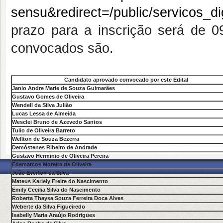
sensu&redirect=/public/servicos_dig
prazo para a inscrição será de 0
convocados são.
Candidato aprovado convocado por este Edital
Janio Andre Marie de Souza Guimarães
Gustavo Gomes de Oliveira
Wendell da Silva Julião
Lucas Lessa de Almeida
Wesclei Bruno de Azevedo Santos
Tulio de Oliveira Barreto
Wellton de Souza Bezerra
Demóstenes Ribeiro de Andrade
Gustavo Herminio de Oliveira Pereira
Edemarcos Moreira de Oliveira
João Everton da Silva
Mateus Kariely Freire do Nascimento
Emily Cecilia Silva do Nascimento
Roberta Thaysa Souza Ferreira Doca Alves
Weberte da Silva Figueiredo
Isabelly Maria Araújo Rodrigues