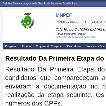
SIGAA - Sistema Integrado de Gestão de Atividades Acadêmicas
MNPEF
PROGRAMA DE PÓS-GRADUA
CENTRO DE CIÊNCIAS EXATAS E
E-mail:
mnpef@ect.ufrn.br
https://posgraduacao.ufrn.br/mnpef
Programa
Ensino
Projetos de Pesquisa
Calendário
Processos Selet
Resultado Da Primeira Etapa do
Resultado Da Primeira Etapa d
candidatos que compareceçam a 
enviaram a documentação no pr
realização da etapa seguinte. Os 
números dos CPFs.