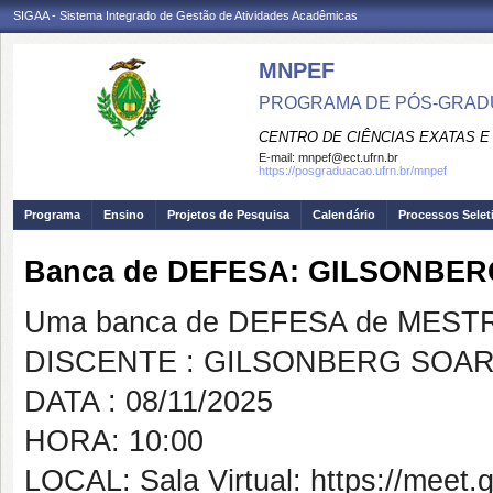
SIGAA - Sistema Integrado de Gestão de Atividades Acadêmicas
MNPEF
PROGRAMA DE PÓS-GRADUA
CENTRO DE CIÊNCIAS EXATAS E
E-mail:
mnpef@ect.ufrn.br
https://posgraduacao.ufrn.br/mnpef
Programa
Ensino
Projetos de Pesquisa
Calendário
Processos Selet
Banca de DEFESA: GILSONBE
Uma banca de DEFESA de MESTRAD
DISCENTE : GILSONBERG SOA
DATA : 08/11/2025
HORA: 10:00
LOCAL: Sala Virtual: https://meet