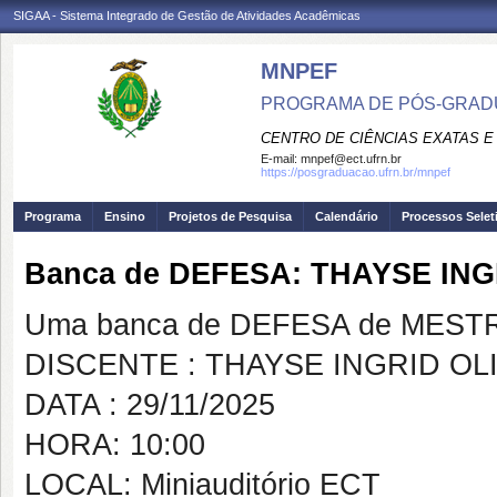
SIGAA - Sistema Integrado de Gestão de Atividades Acadêmicas
MNPEF
PROGRAMA DE PÓS-GRADUA
CENTRO DE CIÊNCIAS EXATAS E
E-mail:
mnpef@ect.ufrn.br
https://posgraduacao.ufrn.br/mnpef
Programa
Ensino
Projetos de Pesquisa
Calendário
Processos Selet
Banca de DEFESA: THAYSE IN
Uma banca de DEFESA de MESTRAD
DISCENTE : THAYSE INGRID O
DATA : 29/11/2025
HORA: 10:00
LOCAL: Miniauditório ECT