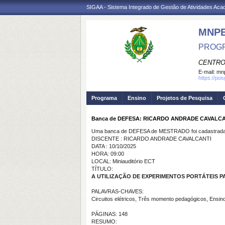
SIGAA - Sistema Integrado de Gestão de Atividades Ac
MNP
PROGR
CENTRO
E-mail:
mnp
https://po
Programa
Ensino
Projetos de Pesquisa
Banca de DEFESA: RICARDO ANDRADE CAVALC
Uma banca de DEFESA de MESTRADO foi cadastrada 
DISCENTE : RICARDO ANDRADE CAVALCANTI
DATA : 10/10/2025
HORA: 09:00
LOCAL: Miniauditório ECT
TÍTULO:
A UTILIZAÇÃO DE EXPERIMENTOS PORTÁTEIS P
PALAVRAS-CHAVES:
Circuitos elétricos, Três momento pedagógicos, Ensino
PÁGINAS: 148
RESUMO: