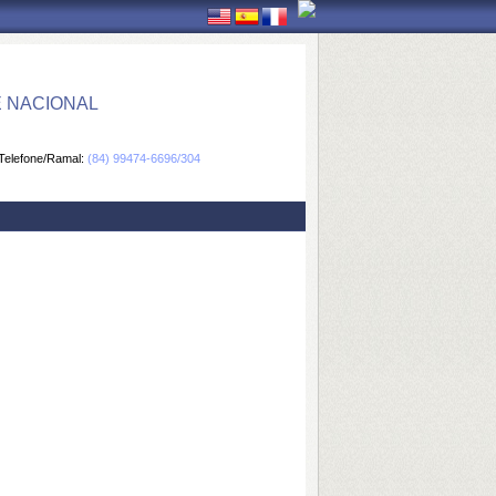
E NACIONAL
Telefone/Ramal:
(84) 99474-6696/304