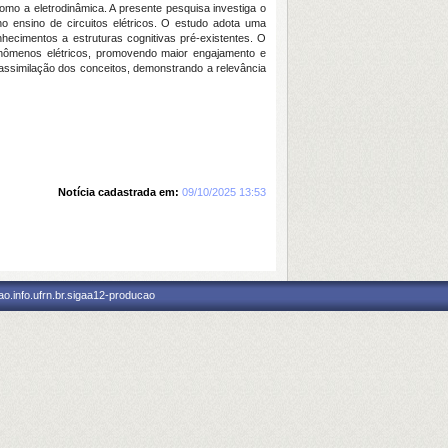
omo a eletrodinâmica. A presente pesquisa investiga o
 ensino de circuitos elétricos. O estudo adota uma
hecimentos a estruturas cognitivas pré-existentes. O
fenômenos elétricos, promovendo maior engajamento e
assimilação dos conceitos, demonstrando a relevância
Notícia cadastrada em:
09/10/2025 13:53
o.info.ufrn.br.sigaa12-producao