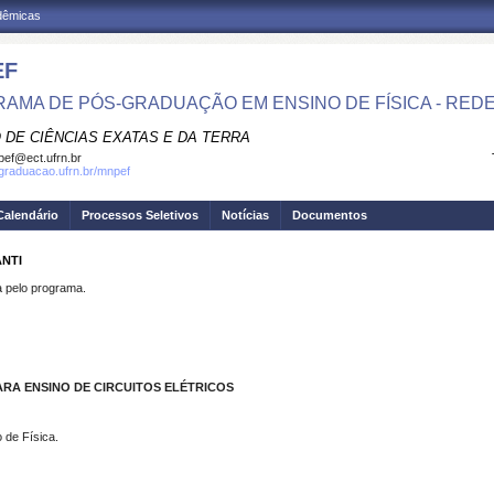
adêmicas
EF
AMA DE PÓS-GRADUAÇÃO EM ENSINO DE FÍSICA - RED
 DE CIÊNCIAS EXATAS E DA TERRA
ef@ect.ufrn.br
sgraduacao.ufrn.br/mnpef
Calendário
Processos Seletivos
Notícias
Documentos
ANTI
pelo programa.
ARA ENSINO DE CIRCUITOS ELÉTRICOS
 de Física.