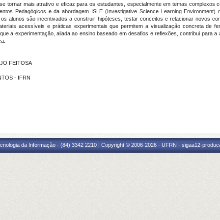
 se tornar mais atrativo e eficaz para os estudantes, especialmente em temas complexos c
ntos Pedagógicos e da abordagem ISLE (Investigative Science Learning Environment) no
s alunos são incentivados a construir hipóteses, testar conceitos e relacionar novos con
teriais acessíveis e práticas experimentais que permitem a visualização concreta de 
ue a experimentação, aliada ao ensino baseado em desafios e reflexões, contribui para a 
ca.
UJO FEITOSA
NTOS - IFRN
cnologia da Informação - (84) 3342 2210 | Copyright © 2006-2026 - UFRN - sigaa12-produca