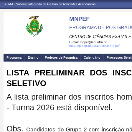
SIGAA - Sistema Integrado de Gestão de Atividades Acadêmicas
MNPEF
PROGRAMA DE PÓS-GRADUA
CENTRO DE CIÊNCIAS EXATAS E
E-mail:
mnpef@ect.ufrn.br
https://posgraduacao.ufrn.br/mnpef
Programa
Ensino
Projetos de Pesquisa
Calendário
Processos Selet
LISTA PRELIMINAR DOS IN
SELETIVO
A lista preliminar dos inscritos h
- Turma 2026 está disponível.
Obs.
Candidatos do Grupo 2 com inscrição n