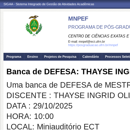
SIGAA - Sistema Integrado de Gestão de Atividades Acadêmicas
MNPEF
PROGRAMA DE PÓS-GRADUA
CENTRO DE CIÊNCIAS EXATAS E
E-mail:
mnpef@ect.ufrn.br
https://posgraduacao.ufrn.br/mnpef
Programa
Ensino
Projetos de Pesquisa
Calendário
Processos Selet
Banca de DEFESA: THAYSE IN
Uma banca de DEFESA de MESTRAD
DISCENTE : THAYSE INGRID O
DATA : 29/10/2025
HORA: 10:00
LOCAL: Miniauditório ECT