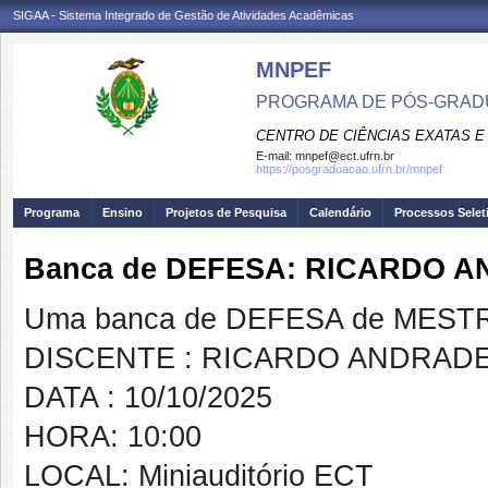
SIGAA - Sistema Integrado de Gestão de Atividades Acadêmicas
MNPEF
PROGRAMA DE PÓS-GRADUA
CENTRO DE CIÊNCIAS EXATAS E
E-mail:
mnpef@ect.ufrn.br
https://posgraduacao.ufrn.br/mnpef
Programa
Ensino
Projetos de Pesquisa
Calendário
Processos Selet
Banca de DEFESA: RICARDO 
Uma banca de DEFESA de MESTRAD
DISCENTE : RICARDO ANDRAD
DATA : 10/10/2025
HORA: 10:00
LOCAL: Miniauditório ECT