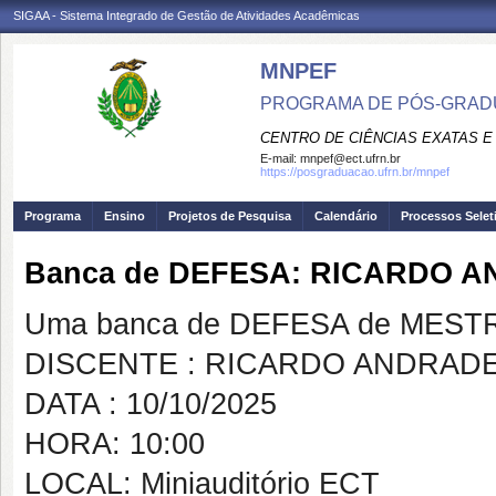
SIGAA - Sistema Integrado de Gestão de Atividades Acadêmicas
MNPEF
PROGRAMA DE PÓS-GRADUA
CENTRO DE CIÊNCIAS EXATAS E
E-mail:
mnpef@ect.ufrn.br
https://posgraduacao.ufrn.br/mnpef
Programa
Ensino
Projetos de Pesquisa
Calendário
Processos Selet
Banca de DEFESA: RICARDO 
Uma banca de DEFESA de MESTRAD
DISCENTE : RICARDO ANDRAD
DATA : 10/10/2025
HORA: 10:00
LOCAL: Miniauditório ECT