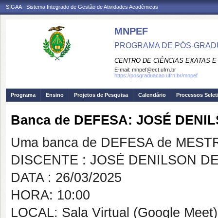
SIGAA - Sistema Integrado de Gestão de Atividades Acadêmicas
MNPEF
PROGRAMA DE PÓS-GRADUA
CENTRO DE CIÊNCIAS EXATAS E
E-mail:
mnpef@ect.ufrn.br
https://posgraduacao.ufrn.br/mnpef
Programa
Ensino
Projetos de Pesquisa
Calendário
Processos Selet
Banca de DEFESA: JOSÉ DENI
Uma banca de DEFESA de MESTRAD
DISCENTE : JOSÉ DENILSON DE
DATA : 26/03/2025
HORA: 10:00
LOCAL: Sala Virtual (Google Meet)