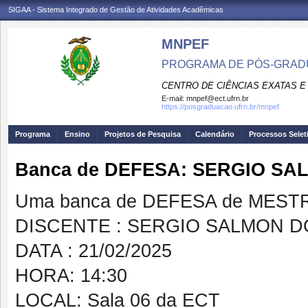
SIGAA - Sistema Integrado de Gestão de Atividades Acadêmicas
MNPEF
PROGRAMA DE PÓS-GRADUA
CENTRO DE CIÊNCIAS EXATAS E
E-mail:
mnpef@ect.ufrn.br
https://posgraduacao.ufrn.br/mnpef
Programa
Ensino
Projetos de Pesquisa
Calendário
Processos Selet
Banca de DEFESA: SERGIO S
Uma banca de DEFESA de MESTRAD
DISCENTE : SERGIO SALMON 
DATA : 21/02/2025
HORA: 14:30
LOCAL: Sala 06 da ECT