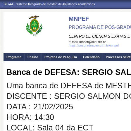
SIGAA - Sistema Integrado de Gestão de Atividades Acadêmicas
MNPEF
PROGRAMA DE PÓS-GRADUA
CENTRO DE CIÊNCIAS EXATAS E
E-mail:
mnpef@ect.ufrn.br
https://posgraduacao.ufrn.br/mnpef
Programa
Ensino
Projetos de Pesquisa
Calendário
Processos Selet
Banca de DEFESA: SERGIO S
Uma banca de DEFESA de MESTRAD
DISCENTE : SERGIO SALMON 
DATA : 21/02/2025
HORA: 14:30
LOCAL: Sala 04 da ECT