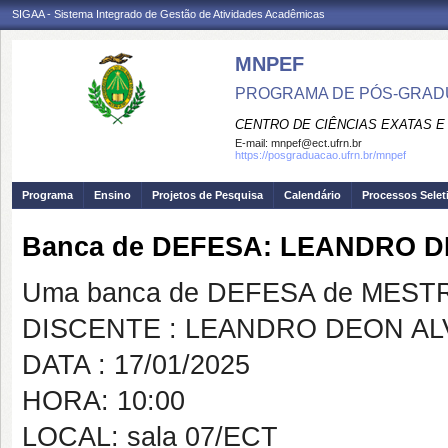
SIGAA - Sistema Integrado de Gestão de Atividades Acadêmicas
MNPEF
PROGRAMA DE PÓS-GRADUA
CENTRO DE CIÊNCIAS EXATAS E
E-mail:
mnpef@ect.ufrn.br
https://posgraduacao.ufrn.br/mnpef
Programa
Ensino
Projetos de Pesquisa
Calendário
Processos Selet
Banca de DEFESA: LEANDRO 
Uma banca de DEFESA de MESTRAD
DISCENTE : LEANDRO DEON AL
DATA : 17/01/2025
HORA: 10:00
LOCAL: sala 07/ECT