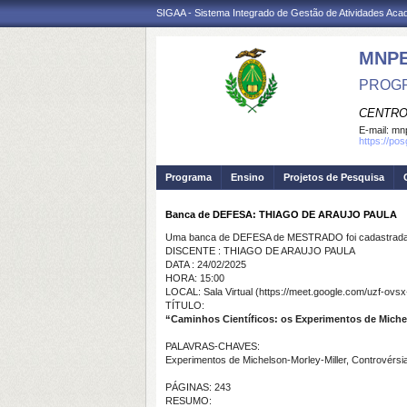
SIGAA - Sistema Integrado de Gestão de Atividades Ac
MNP
PROGR
CENTRO
E-mail:
mnp
https://po
Programa
Ensino
Projetos de Pesquisa
Banca de DEFESA: THIAGO DE ARAUJO PAULA
Uma banca de DEFESA de MESTRADO foi cadastrada 
DISCENTE : THIAGO DE ARAUJO PAULA
DATA : 24/02/2025
HORA: 15:00
LOCAL: Sala Virtual (https://meet.google.com/uzf-ovsx
TÍTULO:
“Caminhos Científicos: os Experimentos de Michel
PALAVRAS-CHAVES:
Experimentos de Michelson-Morley-Miller, Controvérsias
PÁGINAS: 243
RESUMO: