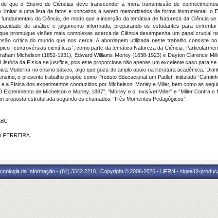
que o Ensino de Ciências deve transcender a mera transmissão de conhecimentos cie
e limitar a uma lista de fatos e conceitos a serem memorizados de forma instrumental, o
undamentais da Ciência, de modo que a inserção da temática de Natureza da Ciência se 
apacidade de análise e julgamento informado, preparando os estudantes para enfrent
 que promulgue visões mais complexas acerca de Ciência desempenha um papel crucial na
o crítica do mundo que nos cerca. A abordagem utilizada neste trabalho consiste no u
ópico “controvérsias científicas”, como parte da temática Natureza da Ciência. Particularme
Abraham Michelson (1852-1931), Edward Williams Morley (1838-1923) e Dayton Clarence Mil
a História da Física se justifica, pois este proporciona não apenas um excelente caso para 
sica Moderna no ensino básico, algo que goza de amplo apoio na literatura acadêmica. Dia
nsino, o presente trabalho propõe como Produto Educacional um Padlet, intitulado “Camin
as e a Física dos experimentos conduzidos por Michelson, Morley e Miller, bem como as segu
 Experimento de Michelson e Morley, 1887”, “Morley e o Invisível Miller” e “Miller Contra 
 em proposta estruturada segundo os chamados “Três Momentos Pedagógicos”.
ABC
GO FERREIRA
cnologia da Informação - (84) 3342 2210 | Copyright © 2006-2026 - UFRN - sigaa12-produca