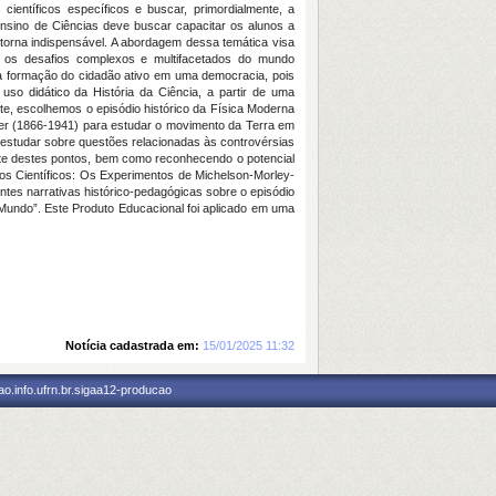
ntíficos específicos e buscar, primordialmente, a
 Ensino de Ciências deve buscar capacitar os alunos a
torna indispensável. A abordagem dessa temática visa
ar os desafios complexos e multifacetados do mundo
 formação do cidadão ativo em uma democracia, pois
so didático da História da Ciência, a partir de uma
nte, escolhemos o episódio histórico da Física Moderna
ler (1866-1941) para estudar o movimento da Terra em
se estudar sobre questões relacionadas às controvérsias
nte destes pontos, bem como reconhecendo o potencial
hos Científicos: Os Experimentos de Michelson-Morley-
intes narrativas histórico-pedagógicas sobre o episódio
o Mundo”. Este Produto Educacional foi aplicado em uma
Notícia cadastrada em:
15/01/2025 11:32
o.info.ufrn.br.sigaa12-producao