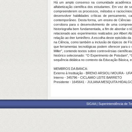
Há um amplo consenso na comunidade acadêmica de 
alfabetização científica dos estudantes. Em vez de s
compreenderem os processos, métodos e raciocínios f
desenvolver habilidades críticas de pensamento, c
contemporâneo. Desta forma, um ensino de Ciências
corrobora para o desenvolvimento de uma compreensã
historiografia bem fundamentada, a fim de abordar o t
relacionado aos experimentos realizados por Albert 
relação ao éter luminífero. A escolha deste episódio d
na Ciência, como também a inclusão de tópicos de Fí
que ferramentas tecnológicas podem oferecer para o e
Miller”, contendo textos sobre controvérsias científic
histórico selecionado: “O Experimento de Potsdam”, “O
sequência didática no contexto da Educação Básica,
MEMBROS DA BANCA:
Externo à Instituição - BRENO ARSIOLI MOURA - UF
Interno - 345796 - CICLAMIO LEITE BARRETO
Presidente - 1645641 - JULIANA MESQUITA HIDAL
SIGAA | Superintendência de Te