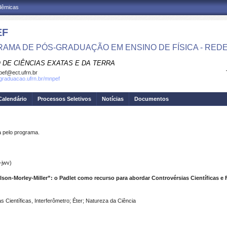
adêmicas
EF
AMA DE PÓS-GRADUAÇÃO EM ENSINO DE FÍSICA - RED
 DE CIÊNCIAS EXATAS E DA TERRA
ef@ect.ufrn.br
sgraduacao.ufrn.br/mnpef
Calendário
Processos Seletivos
Notícias
Documentos
pelo programa.
-jwv)
son-Morley-Miller”: o Padlet como recurso para abordar Controvérsias Científicas e
 Científicas, Interferômetro; Éter; Natureza da Ciência