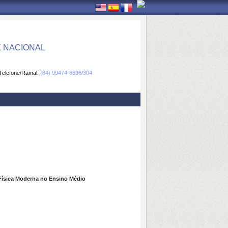
E NACIONAL
Telefone/Ramal:
(84) 99474-6696/304
 Física Moderna no Ensino Médio