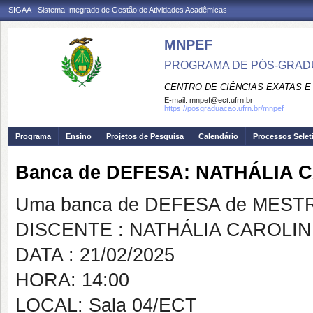
SIGAA - Sistema Integrado de Gestão de Atividades Acadêmicas
MNPEF
PROGRAMA DE PÓS-GRADUA
CENTRO DE CIÊNCIAS EXATAS E
E-mail:
mnpef@ect.ufrn.br
https://posgraduacao.ufrn.br/mnpef
Programa
Ensino
Projetos de Pesquisa
Calendário
Processos Selet
Banca de DEFESA: NATHÁLIA
Uma banca de DEFESA de MESTRAD
DISCENTE : NATHÁLIA CAROLI
DATA : 21/02/2025
HORA: 14:00
LOCAL: Sala 04/ECT