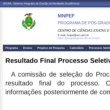
SIGAA - Sistema Integrado de Gestão de Atividades Acadêmicas
MNPEF
PROGRAMA DE PÓS-GRADUA
CENTRO DE CIÊNCIAS EXATAS E
E-mail:
mnpef@ect.ufrn.br
https://posgraduacao.ufrn.br/mnpef
Programa
Ensino
Projetos de Pesquisa
Calendário
Processos Selet
Resultado Final Processo Seleti
A comissão de seleção do Proce
resultado final do processo. 
informações posteriormente de com