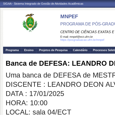
SIGAA - Sistema Integrado de Gestão de Atividades Acadêmicas
MNPEF
PROGRAMA DE PÓS-GRADUA
CENTRO DE CIÊNCIAS EXATAS E
E-mail:
mnpef@ect.ufrn.br
https://posgraduacao.ufrn.br/mnpef
Programa
Ensino
Projetos de Pesquisa
Calendário
Processos Selet
Banca de DEFESA: LEANDRO 
Uma banca de DEFESA de MESTRAD
DISCENTE : LEANDRO DEON AL
DATA : 17/01/2025
HORA: 10:00
LOCAL: sala 04/ECT