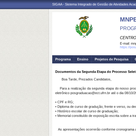
SIGAA - Sistema Integrado de Gestão de Atividades Ac
MNP
PROGR
CENTRO
E-mail:
mnp
https://po
Programa
Ensino
Projetos de Pesquisa
Documentos da Segunda Etapa do Processo Seleti
Boa Tarde, Prezados Candidatos,
Para a realização da segunda etapa do nosso proce
eletrônico
posgraduacao@ect.ufrn.br até o dia 08/10/20
• CPF e RG;
• Diploma de curso de gradução, frente e verso, ou de
• Histórico escolar de curso de graduação;
• Memorial constituído de exposição escrita sobre a tr
As apresentações ocorrerão conforme cronograma a