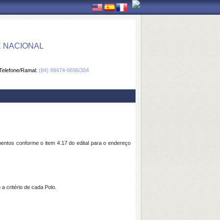
E NACIONAL
Telefone/Ramal:
(84) 99474-6696/304
mentos conforme o
item 4.17 do edital para o endereço
 critério de cada Polo.