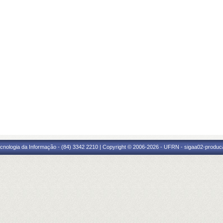
cnologia da Informação - (84) 3342 2210 | Copyright © 2006-2026 - UFRN - sigaa02-produca