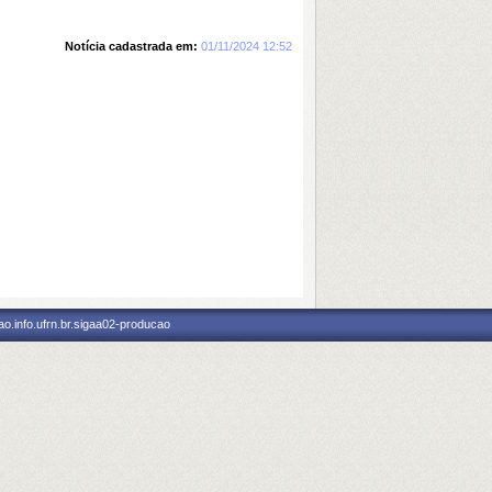
Notícia cadastrada em:
01/11/2024 12:52
o.info.ufrn.br.sigaa02-producao