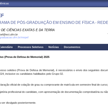
adêmicas
EF
AMA DE PÓS-GRADUAÇÃO EM ENSINO DE FÍSICA - RED
 DE CIÊNCIAS EXATAS E DA TERRA
ef@ect.ufrn.br
sgraduacao.ufrn.br/mnpef
Calendário
Processos Seletivos
Notícias
Documentos
vo (Prova de Defesa de Memorial) 2025
sso seletivo (Prova de Defesa de Memorial), é necessários o envio dos seguintes docu
24, inclusive os candidatos habilitados pelo Grupo 02.
claração oficial de colação de grau ou comprovante de matrícula em semestre final de curso;
ajetória profissional do candidato, com apresentação de documentação comprobatória ou não a
 ser divulgado posteriormente.