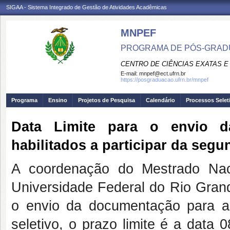
SIGAA - Sistema Integrado de Gestão de Atividades Acadêmicas
MNPEF
PROGRAMA DE PÓS-GRADUA
CENTRO DE CIÊNCIAS EXATAS E
E-mail:
mnpef@ect.ufrn.br
https://posgraduacao.ufrn.br/mnpef
Programa
Ensino
Projetos de Pesquisa
Calendário
Processos Selet
Data Limite para o envio d
habilitados a participar da segu
A coordenação do Mestrado Nac
Universidade Federal do Rio Grand
o envio da documentação para a
seletivo, o prazo limite é a data