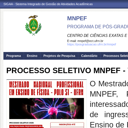
SIGAA - Sistema Integrado de Gestão de Atividades Acadêmicas
MNPEF
PROGRAMA DE PÓS-GRADUA
CENTRO DE CIÊNCIAS EXATAS E
E-mail:
mnpef@ect.ufrn.br
https://posgraduacao.ufrn.br/mnpef
Programa
Ensino
Projetos de Pesquisa
Calendário
Processos Selet
PROCESSO SELETIVO MNPEF -
O Mestrado
MNPEF, 
interessad
de ingres
Ensino de 