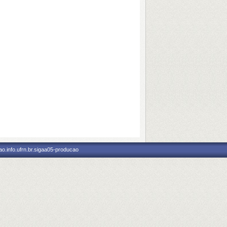
o.info.ufrn.br.sigaa05-producao