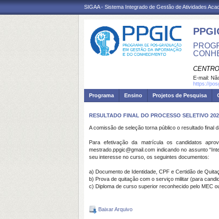
SIGAA - Sistema Integrado de Gestão de Atividades Ac
PPGI
PROGR
CONH
CENTRO
E-mail:
Não
https://po
Programa
Ensino
Projetos de Pesquisa
RESULTADO FINAL DO PROCESSO SELETIVO 202
A comissão de seleção torna público o resultado fina
Para efetivação da matrícula os candidatos apr
mestrado.ppgic@gmail.com indicando no assunto “Int
seu interesse no curso, os seguintes documentos:
a) Documento de Identidade, CPF e Certidão de Quitaçã
b) Prova de quitação com o serviço militar (para cand
c) Diploma de curso superior reconhecido pelo MEC o
Baixar Arquivo