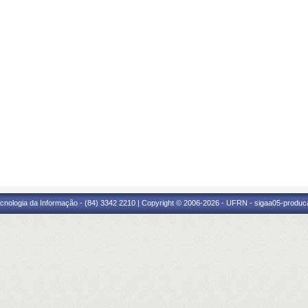
cnologia da Informação - (84) 3342 2210 | Copyright © 2006-2026 - UFRN - sigaa05-produca