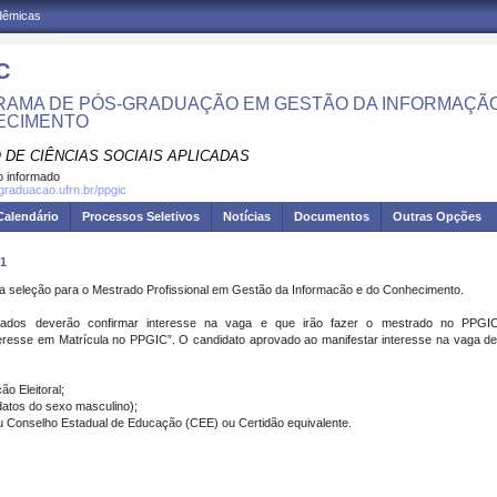
adêmicas
C
AMA DE PÓS-GRADUAÇÃO EM GESTÃO DA INFORMAÇÃO
ECIMENTO
 DE CIÊNCIAS SOCIAIS APLICADAS
 informado
sgraduacao.ufrn.br/ppgic
Calendário
Processos Seletivos
Notícias
Documentos
Outras Opções
1
l da seleção para o Mestrado Profissional em Gestão da Informacão e do Conhecimento.
ovados deverão confirmar interesse na vaga e que irão fazer o mestrado no PPGIC
eresse em Matrícula no PPGIC”. O candidato aprovado ao manifestar interesse na vaga 
o Eleitoral;
idatos do sexo masculino);
u Conselho Estadual de Educação (CEE) ou Certidão equivalente.