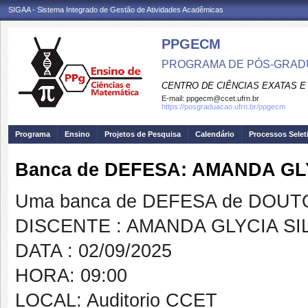
SIGAA - Sistema Integrado de Gestão de Atividades Acadêmicas
PPGECM
PROGRAMA DE PÓS-GRADU
CENTRO DE CIÊNCIAS EXATAS E
E-mail:
ppgecm@ccet.ufrn.br
https://posgraduacao.ufrn.br/ppgecm
Programa
Ensino
Projetos de Pesquisa
Calendário
Processos Selet
Banca de DEFESA: AMANDA GL
Uma banca de DEFESA de DOUTOR
DISCENTE : AMANDA GLYCIA SI
DATA : 02/09/2025
HORA: 09:00
LOCAL: Auditorio CCET