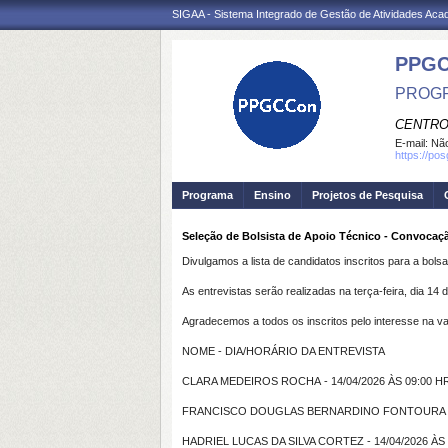
SIGAA - Sistema Integrado de Gestão de Atividades Ac
PPGC
PROGR
CENTRO
E-mail:
Não
https://po
Programa
Ensino
Projetos de Pesquisa
Seleção de Bolsista de Apoio Técnico - Convocaçã
Divulgamos a lista de candidatos inscritos para a bol
As entrevistas serão realizadas na terça-feira, dia
14 d
Agradecemos a todos os inscritos pelo interesse na va
NOME - DIA/HORÁRIO DA ENTREVISTA
CLARA MEDEIROS ROCHA - 14/04/2026 ÀS 09:00 H
FRANCISCO DOUGLAS BERNARDINO FONTOURA - 1
HADRIEL LUCAS DA SILVA CORTEZ - 14/04/2026 ÀS