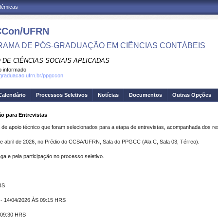
adêmicas
Con/UFRN
AMA DE PÓS-GRADUAÇÃO EM CIÊNCIAS CONTÁBEIS
 DE CIÊNCIAS SOCIAIS APLICADAS
 informado
sgraduacao.ufrn.br/ppgccon
Calendário
Processos Seletivos
Notícias
Documentos
Outras Opções
o para Entrevistas
sa de apoio técnico que foram selecionados para a etapa de entrevistas, acompanhada dos re
e abril de 2026
, no
Prédio do CCSA/UFRN,
Sala do PPGCC (Ala C, Sala 03, Térreo)
.
ga e pela participação no processo seletivo.
RS
4/04/2026 ÀS 09:15 HRS
 09:30 HRS