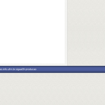
o.info.ufrn.br.sigaa09-producao