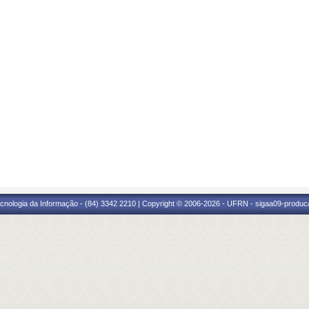
cnologia da Informação - (84) 3342 2210 | Copyright © 2006-2026 - UFRN - sigaa09-produca