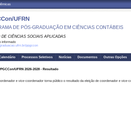
adêmicas
Con/UFRN
AMA DE PÓS-GRADUAÇÃO EM CIÊNCIAS CONTÁBEIS
 DE CIÊNCIAS SOCIAIS APLICADAS
 informado
sgraduacao.ufrn.br/ppgccon
Calendário
Processos Seletivos
Notícias
Documentos
Outras Opções
 PPGCCon/UFRN 2026-2028 - Resultado
oordenador e vice-coordenador torna público o resultado da eleição de coordenador e vice