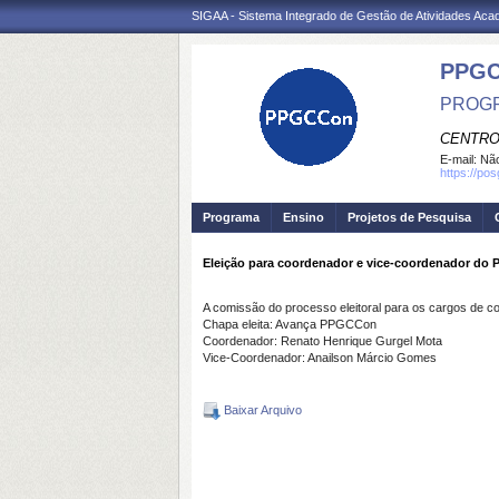
SIGAA - Sistema Integrado de Gestão de Atividades Ac
PPGC
PROGR
CENTRO
E-mail:
Não
https://po
Programa
Ensino
Projetos de Pesquisa
Eleição para coordenador e vice-coordenador do
A comissão do processo eleitoral para os cargos de c
Chapa eleita: Avança PPGCCon
Coordenador: Renato Henrique Gurgel Mota
Vice-Coordenador: Anailson Márcio Gomes
Baixar Arquivo